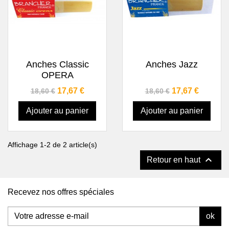
Anches Classic
Anches Jazz
OPERA
Prix de base
Prix
Prix de base
Prix
17,67 €
17,67 €
18,60 €
18,60 €
Ajouter au panier
Ajouter au panier
Affichage 1-2 de 2 article(s)

Retour en haut
Recevez nos offres spéciales
ok