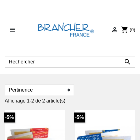


shopping_cart
(0)

Affichage 1-2 de 2 article(s)
-5%
-5%